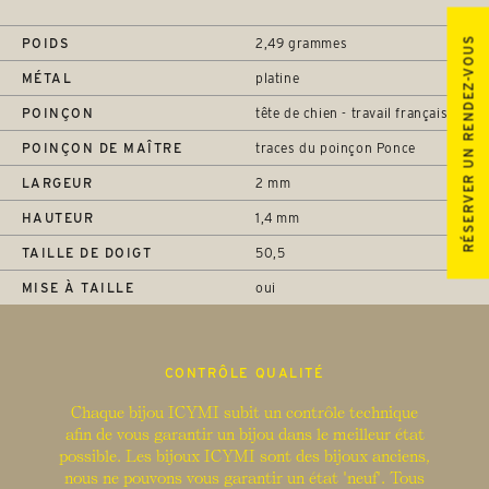
RÉSERVER UN RENDEZ-VOUS
POIDS
2,49 grammes
MÉTAL
platine
POINÇON
tête de chien - travail français
POINÇON DE MAÎTRE
traces du poinçon Ponce
LARGEUR
2 mm
HAUTEUR
1,4 mm
TAILLE DE DOIGT
50,5
MISE À TAILLE
oui
CONTRÔLE QUALITÉ
Chaque bijou ICYMI subit un contrôle technique
afin de vous garantir un bijou dans le meilleur état
possible. Les bijoux ICYMI sont des bijoux anciens,
nous ne pouvons vous garantir un état "neuf". Tous